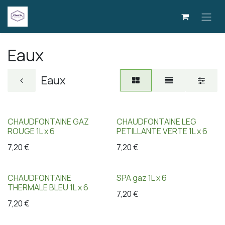
Se rendre au contenu
Eaux
Eaux
CHAUDFONTAINE GAZ
CHAUDFONTAINE LEG
ROUGE 1L x 6
PETILLANTE VERTE 1L x 6
7,20
€
7,20
€
CHAUDFONTAINE
SPA gaz 1L x 6
THERMALE BLEU 1L x 6
7,20
€
7,20
€