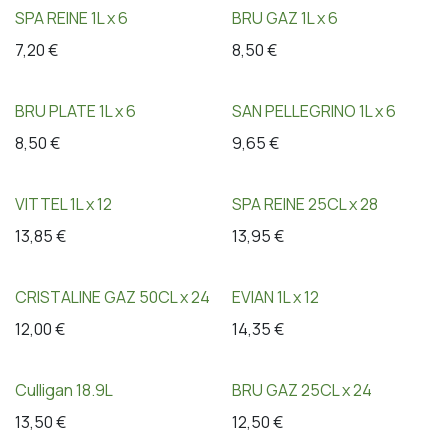
SPA REINE 1L x 6
BRU GAZ 1L x 6
7,20
€
8,50
€
BRU PLATE 1L x 6
SAN PELLEGRINO 1L x 6
8,50
€
9,65
€
VITTEL 1L x 12
SPA REINE 25CL x 28
13,85
€
13,95
€
CRISTALINE GAZ 50CL x 24
EVIAN 1L x 12
12,00
€
14,35
€
Culligan 18.9L
BRU GAZ 25CL x 24
13,50
€
12,50
€