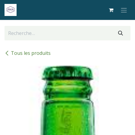
Se rendre au contenu
Tous les produits