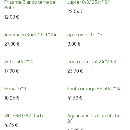
Frizante Bianco terre dei
Jupiler 0/0/ 25cl * 24
Buth
22,54
€
12,00
€
lindemans Kriek 25cl * 24
spa reine 1.5 L *6
27,00
€
9,00
€
Vittel 50cl *20
coca cola light 24 *33cl
17,00
€
23,70
€
Hepar 6*1L
Fanta orange BP 50cl *24
10,25
€
41,39
€
VILLERS GAZ 1L x 6
Aquariums orange 50cl x
24
4,75
€