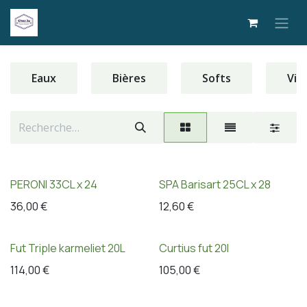
Se rendre au contenu
Eaux
Bières
Softs
Vin
PERONI 33CL x 24
SPA Barisart 25CL x 28
36,00
€
12,60
€
Fut Triple karmeliet 20L
Curtius fut 20l
114,00
€
105,00
€