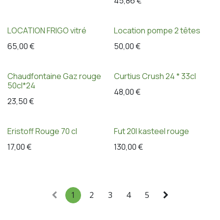
45,86
€
LOCATION FRIGO vitré
Location pompe 2 têtes
65,00
€
50,00
€
Chaudfontaine Gaz rouge
Curtius Crush 24 * 33cl
50cl*24
48,00
€
23,50
€
Eristoff Rouge 70 cl
Fut 20l kasteel rouge
17,00
€
130,00
€
1
2
3
4
5