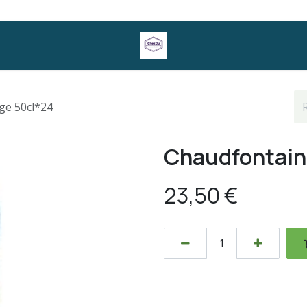
ge 50cl*24
Chaudfontain
23,50
€