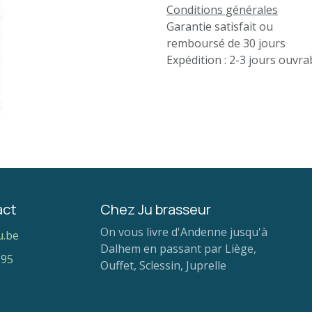
Conditions générales
Garantie satisfait ou
remboursé de 30 jours
Expédition : 2-3 jours ouvra
act
Chez Ju brasseur
On vous livre d'Andenne jusqu'à
u.be
Dalhem en passant par Liège,
 95
Ouffet, Sclessin, Juprelle