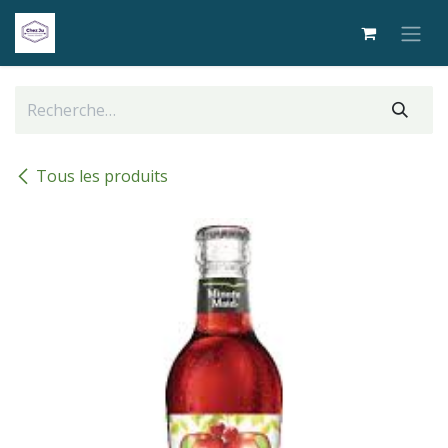
Se rendre au contenu
Tous les produits