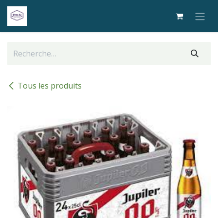
Se rendre au contenu
Tous les produits