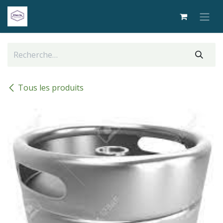
Se rendre au contenu
Tous les produits